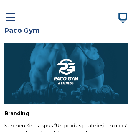
×
Paco Gym
ACASĂ
DESPRE NOI
SERVICII
PORTOFOLIU
CONTACT
hello@bluepen.ro
Telefon: +40 746 060 046
Branding
Arad, Str. Corneliu Coposu nr. 24/C Romania
Stephen King a spus “Un produs poate ieși din modă