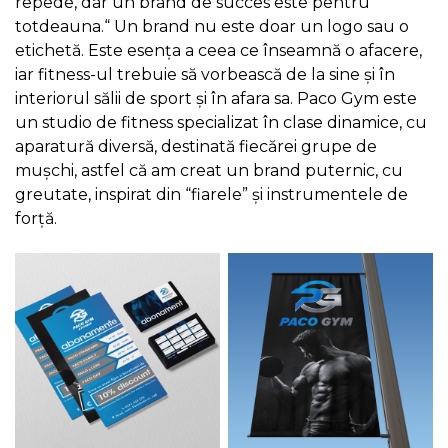
repede, dar un brand de succes este pentru
totdeauna.“ Un brand nu este doar un logo sau o
Copyright © 2019 - 2026 Bluepen Advertising SRL, Toate
etichetă. Este esența a ceea ce înseamnă o afacere,
drepturile rezervate
iar fitness-ul trebuie să vorbească de la sine și în
interiorul sălii de sport și în afara sa. Paco Gym este
un studio de fitness specializat în clase dinamice, cu
aparatură diversă, destinată fiecărei grupe de
mușchi, astfel că am creat un brand puternic, cu
greutate, inspirat din “fiarele” și instrumentele de
forță.