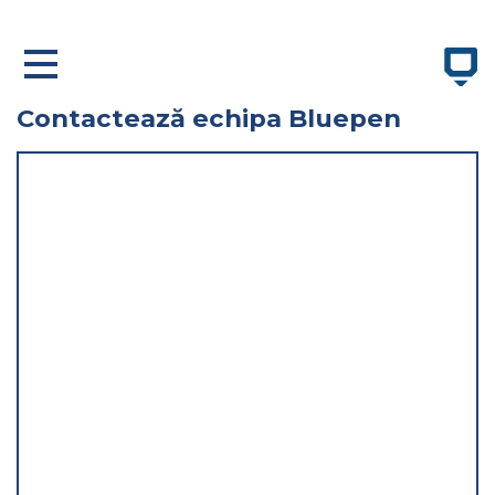
×
Contactează echipa Bluepen
ACASĂ
DESPRE NOI
SERVICII
PORTOFOLIU
CONTACT
hello@bluepen.ro
Telefon: +40 746 060 046
Arad, Str. Corneliu Coposu nr. 24/C Romania