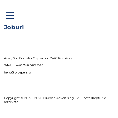
×
Joburi
ACASĂ
DESPRE NOI
SERVICII
Arad, Str. Corneliu Coposu nr. 24/C România
PORTOFOLIU
Telefon: +40 746 060 046
CONTACT
hello@bluepen.ro
hello@bluepen.ro
Telefon: +40 746 060 046
Copyright © 2019 - 2026 Bluepen Advertising SRL, Toate drepturile
rezervate
Arad, Str. Corneliu Coposu nr. 24/C Romania